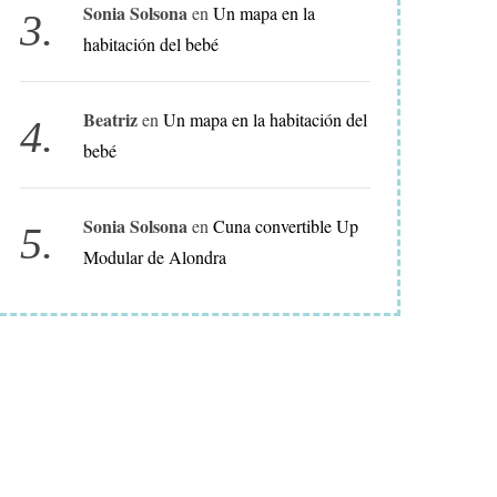
Sonia Solsona
en
Un mapa en la
C
habitación del bebé
O
R
A
Beatriz
en
Un mapa en la habitación del
C
bebé
I
Ó
Sonia Solsona
en
Cuna convertible Up
N
Modular de Alondra
P
A
R
A
B
E
B
É