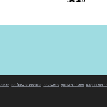
montañas
ACIDAD
·
POLÍTICA DE COOKIES
·
CONTACTO
·
QUIENES SOMOS
·
RAQUEL SOLSO