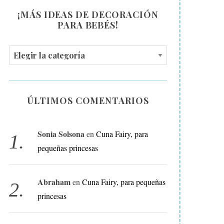
¡MÁS IDEAS DE DECORACIÓN
PARA BEBÉS!
¡
M
Á
S
ÚLTIMOS COMENTARIOS
I
D
Sonia Solsona
en
Cuna Fairy, para
E
pequeñas princesas
A
S
D
Abraham
en
Cuna Fairy, para pequeñas
E
princesas
D
E