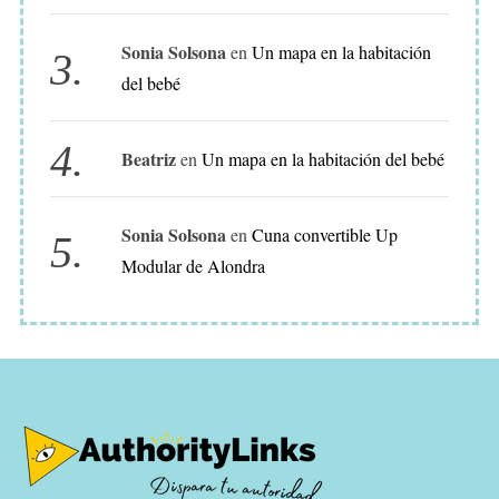
E
Sonia Solsona
en
Un mapa en la habitación
C
del bebé
O
R
A
Beatriz
en
Un mapa en la habitación del bebé
C
I
Sonia Solsona
en
Cuna convertible Up
Ó
Modular de Alondra
N
P
A
R
A
B
E
B