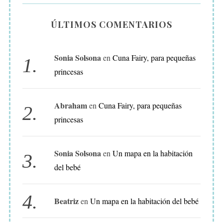
Á
S
ÚLTIMOS COMENTARIOS
I
D
Sonia Solsona
en
Cuna Fairy, para pequeñas
E
princesas
A
S
D
Abraham
en
Cuna Fairy, para pequeñas
E
princesas
D
E
Sonia Solsona
en
Un mapa en la habitación
C
del bebé
O
R
A
Beatriz
en
Un mapa en la habitación del bebé
C