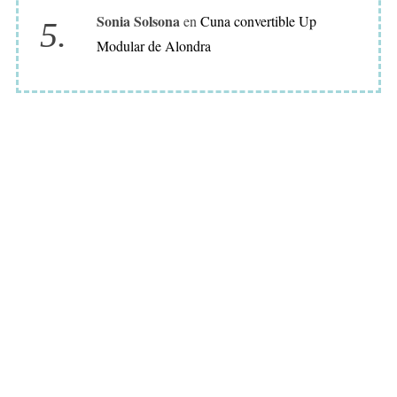
I
Sonia Solsona
en
Cuna convertible Up
Ó
Modular de Alondra
N
P
A
R
A
B
E
B
É
S
!
DECORACIÓN BEBÉS
© 2025
·
AVISO LEGAL
·
POLÍTICA DE PRIVACIDAD
·
POLÍTICA DE COOKIES
·
CONTACTO
·
QUIENES SOMOS
·
RAQUEL
SOLSONA · CONSULTORA SEO Y SEO LOCAL