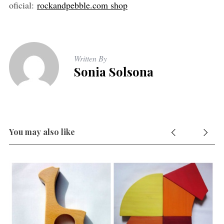
oficial:
rockandpebble.com shop
Written By
Sonia Solsona
S
e
You may also like
a
r
c
h
f
o
s
r
: