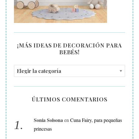
¡MÁS IDEAS DE DECORACIÓN PARA
BEBÉS!
¡
M
Á
S
ÚLTIMOS COMENTARIOS
I
D
Sonia Solsona
en
Cuna Fairy, para pequeñas
E
princesas
A
S