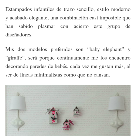
Estampados infantiles de trazo sencillo, estilo moderno
y acabado elegante, una combinación casi imposible que
han sabido plasmar con acierto este grupo de
diseñadores.
S
e
Mis dos modelos preferidos son “baby elephant” y
a
“giraffe”, será porque continuamente me los encuentro
r
c
decorando paredes de bebés, cada vez me gustan más, al
h
ser de líneas minimalistas como que no cansan.
f
o
r
: