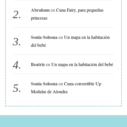
D
Abraham
en
Cuna Fairy, para pequeñas
E
princesas
D
E
Sonia Solsona
en
Un mapa en la habitación
C
del bebé
O
R
A
Beatriz
en
Un mapa en la habitación del bebé
C
I
Sonia Solsona
en
Cuna convertible Up
Ó
Modular de Alondra
N
P
A
R
A